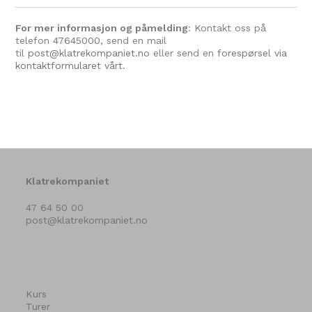
For mer informasjon og påmelding
: Kontakt oss på
telefon
47645000
, send en mail
til
post@klatrekompaniet.no
eller send en
forespørsel via
kontaktformularet vårt.
Klatrekompaniet
47 64 50 00
post@klatrekompaniet.no
Kurs
Turer