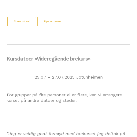
Forespørsel
Tips en venn
Kursdatoer «Videregående brekurs»
25.07 – 27.07.2025 Jotunheimen
For grupper på fire personer eller flere, kan vi arrangere
kurset på andre datoer og steder.
”
Jeg er veldig godt fornøyd med brekurset jeg deltok på